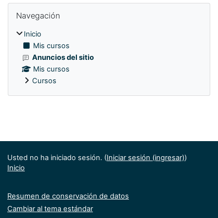
Bloques
Omitir Navegación
Navegación
Inicio
Mis cursos
Anuncios del sitio
Mis cursos
Cursos
Bloques
Usted no ha iniciado sesión. (
Iniciar sesión (ingresar)
)
Inicio
Resumen de conservación de datos
Cambiar al tema estándar