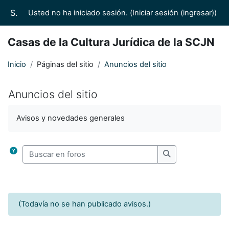
Saltar al contenido principal
Suprema Corte de Justicia de la Nación/Casas de la Cultura Jurídica
Usted no ha iniciado sesión. (
Iniciar sesión (ingresar)
)
Casas de la Cultura Jurídica de la SCJN
Inicio
Páginas del sitio
Anuncios del sitio
Anuncios del sitio
Requisitos de finalización
Avisos y novedades generales
Buscar en foros
Buscar en foros
(Todavía no se han publicado avisos.)