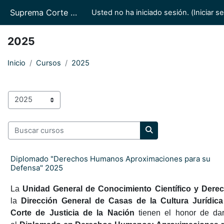
Saltar al contenido principal
Suprema Corte de Justicia de la Nación/Casas de la Cultura Jurídica
Usted no ha iniciado sesión. (
Iniciar s
2025
Inicio
Cursos
2025
Categorías
Buscar cursos
Buscar cursos
Diplomado "Derechos Humanos Aproximaciones para su
Defensa" 2025
La
Unidad General de Conocimiento Científico y Der
la
Dirección General de Casas de la Cultura Jurídic
Corte de Justicia de la Nación
tienen el honor de dar